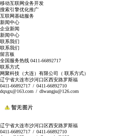
移动互联网业务开发
搜索引擎优化推广
互联网基础服务
新闻中心
企业新闻
新闻中心
联系我们
联系我们
留言板
全国服务热线
0411-66892717
联系方式
网聚科技（大连）有限公司（ 联系方式）
辽宁省大连市沙河口区西安路罗斯福
0411-66892717 / 0411-66892710
dqxgx@163.com / dlwangju@126.com
辽宁省大连市沙河口区西安路罗斯福
0411-66892717 / 0411-66892710