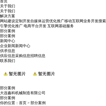
首页
关于我们
关于我们
解决方案
网站建设定制开发
自媒体运营优化推广
移动互联网业务开发
搜索
引擎优化推广
电商平台开发
互联网基础服务
部分案例
部分案例
新闻中心
企业新闻
新闻中心
供求信息
供应信息
采购信息
招聘信息
联系我们
部分案例
大连鑫科机械制造有限公司
部分案例
你的位置：
首页
>
部分案例